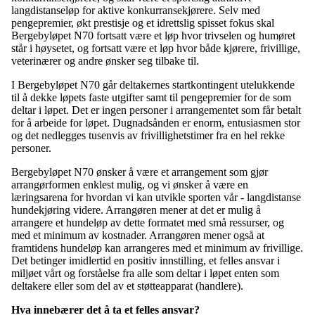
langdistanseløp for aktive konkurransekjørere. Selv med
pengepremier, økt prestisje og et idrettslig spisset fokus skal
Bergebyløpet N70 fortsatt være et løp hvor trivselen og humøret
står i høysetet, og fortsatt være et løp hvor både kjørere, frivillige,
veterinærer og andre ønsker seg tilbake til.
I Bergebyløpet N70 går deltakernes startkontingent utelukkende
til å dekke løpets faste utgifter samt til pengepremier for de som
deltar i løpet. Det er ingen personer i arrangementet som får betalt
for å arbeide for løpet. Dugnadsånden er enorm, entusiasmen stor
og det nedlegges tusenvis av frivillighetstimer fra en hel rekke
personer.
Bergebyløpet N70 ønsker å være et arrangement som gjør
arrangørformen enklest mulig, og vi ønsker å være en
læringsarena for hvordan vi kan utvikle sporten vår - langdistanse
hundekjøring videre. Arrangøren mener at det er mulig å
arrangere et hundeløp av dette formatet med små ressurser, og
med et minimum av kostnader. Arrangøren mener også at
framtidens hundeløp kan arrangeres med et minimum av frivillige.
Det betinger imidlertid en positiv innstilling, et felles ansvar i
miljøet vårt og forståelse fra alle som deltar i løpet enten som
deltakere eller som del av et støtteapparat (handlere).
Hva innebærer det å ta et felles ansvar?