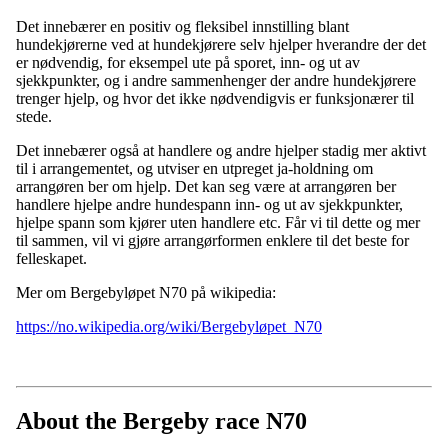
Det innebærer en positiv og fleksibel innstilling blant
hundekjørerne ved at hundekjørere selv hjelper hverandre der det
er nødvendig, for eksempel ute på sporet, inn- og ut av
sjekkpunkter, og i andre sammenhenger der andre hundekjørere
trenger hjelp, og hvor det ikke nødvendigvis er funksjonærer til
stede.
Det innebærer også at handlere og andre hjelper stadig mer aktivt
til i arrangementet, og utviser en utpreget ja-holdning om
arrangøren ber om hjelp. Det kan seg være at arrangøren ber
handlere hjelpe andre hundespann inn- og ut av sjekkpunkter,
hjelpe spann som kjører uten handlere etc. Får vi til dette og mer
til sammen, vil vi gjøre arrangørformen enklere til det beste for
felleskapet.
Mer om Bergebyløpet N70 på wikipedia:
https://no.wikipedia.org/wiki/Bergebyløpet_N70
About the Bergeby race N70