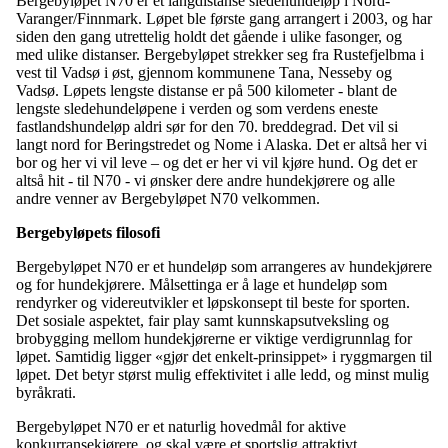
Bergebyløpet N70 er et langdistanse sledehundeløp i Nord-
Varanger/Finnmark. Løpet ble første gang arrangert i 2003, og har
siden den gang utrettelig holdt det gående i ulike fasonger, og
med ulike distanser. Bergebyløpet strekker seg fra Rustefjelbma i
vest til Vadsø i øst, gjennom kommunene Tana, Nesseby og
Vadsø. Løpets lengste distanse er på 500 kilometer - blant de
lengste sledehundeløpene i verden og som verdens eneste
fastlandshundeløp aldri sør for den 70. breddegrad. Det vil si
langt nord for Beringstredet og Nome i Alaska. Det er altså her vi
bor og her vi vil leve – og det er her vi vil kjøre hund. Og det er
altså hit - til N70 - vi ønsker dere andre hundekjørere og alle
andre venner av Bergebyløpet N70 velkommen.
Bergebyløpets filosofi
Bergebyløpet N70 er et hundeløp som arrangeres av hundekjørere
og for hundekjørere. Målsettinga er å lage et hundeløp som
rendyrker og videreutvikler et løpskonsept til beste for sporten.
Det sosiale aspektet, fair play samt kunnskapsutveksling og
brobygging mellom hundekjørerne er viktige verdigrunnlag for
løpet. Samtidig ligger «gjør det enkelt-prinsippet» i ryggmargen til
løpet. Det betyr størst mulig effektivitet i alle ledd, og minst mulig
byråkrati.
Bergebyløpet N70 er et naturlig hovedmål for aktive
konkurransekjørere, og skal være et sportslig attraktivt